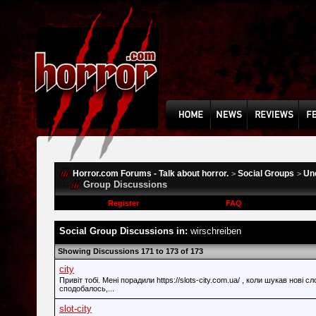
Horror.com Forums - Talk about horror.
Social Groups
Un
>
>
Group Discussions
Register
FAQ
Social Group Discussions in:
wirschreiben
Showing Discussions 171 to 173 of 173
city
Привіт тобі. Мені порадили https://slots-city.com.ua/ , коли шукав нові с
сподобалось,...
slot-city