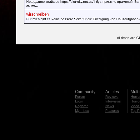
Нещодавно знайшов https://slot-city.net.ua/ і був приємно вражений. Вел
які не...
wirschreiben
Für mich gibt es keine bessere Seite für die Erledigung von Hausaufgaben al
All times are 
Community
Articles
Mult
Forum
Reviews
Horror
Login
Interviews
Horror
Register
News
Video 
My Inbox
Features
Top R