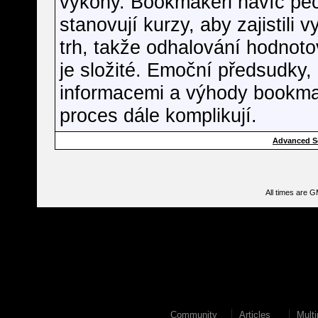
výkony. Bookmakeři navíc peč
stanovují kurzy, aby zajistili 
trh, takže odhalování hodnot
je složité. Emoční předsudky, 
informacemi a výhody bookma
proces dále komplikují.
Advanced S
All times are 
Community
Articles
Mult