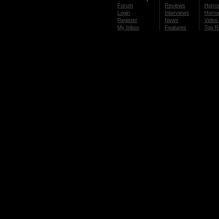
Forum
Reviews
Horror
Login
Interviews
Horror
Register
News
Video 
My Inbox
Features
Top R